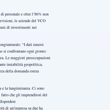
 di personale e oltre l’86% non
revisioni, le aziende del VCO
mmi di investimenti nei
ongiunturale: “I dati emersi
se si confrontano ogni giorno:
pea. Le maggiori preoccupazioni
te instabilità geopolitica,
ezza della domanda estera
za e la lungimiranza. Ci sono
 fatto che gli imprenditori del
disperdere
 più di un'impresa su due ha