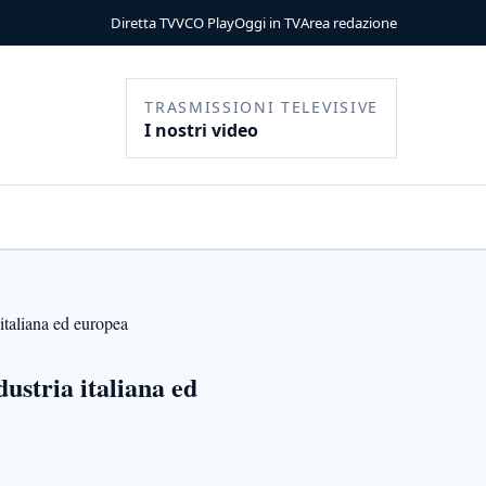
Diretta TV
VCO Play
Oggi in TV
Area redazione
TRASMISSIONI TELEVISIVE
I nostri video
 italiana ed europea
dustria italiana ed