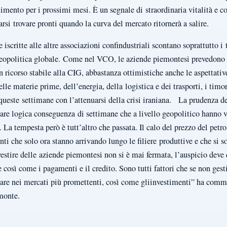
ento per i prossimi mesi. È un segnale di straordinaria vitalità e co
farsi trovare pronti quando la curva del mercato ritornerà a salire.
iscritte alle altre associazioni confindustriali scontano soprattutto i 
geopolitica globale. Come nel VCO, le aziende piemontesi prevedono 
 ricorso stabile alla CIG, abbastanza ottimistiche anche le aspettativ
lle materie prime, dell’energia, della logistica e dei trasporti, i timo
n queste settimane con l’attenuarsi della crisi iraniana. La prudenza d
are logica conseguenza di settimane che a livello geopolitico hanno vi
 La tempesta però è tutt’altro che passata. Il calo del prezzo del petr
i che solo ora stanno arrivando lungo le filiere produttive e che si s
estire delle aziende piemontesi non si è mai fermata, l’auspicio deve 
 così come i pagamenti e il credito. Sono tutti fattori che se non gest
rtare nei mercati più promettenti, così come gliinvestimenti” ha co
monte.