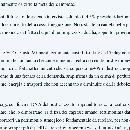
n aumento da oltre la metà delle imprese.
 diffuse, tra le aziende interviste soltanto il 4,5% prevede riduzioni
llo strumento della cassa integrazione. Nonostante la cautela nelle p
stimoniato dal fatto che più di un’impresa su due ha, appunto, progra
iale VCO, Fausto Milanesi, commenta così il risultato dell’indagine c
giunturale non fanno che confermare una realtà con cui le nostre impre
lmente del forte rallentamento che sta colpendo l&#39;industria euro
tomo di una frenata della domanda, amplificata da un clima di perduran
prime, energia e trasporti che non accennano a diminuire e dalla debol
erge con forza il DNA del nostro tessuto imprenditoriale: la resilien
olare, che lo dimostrano: la difesa del capitale umano, testimoniata dal
oratori un patrimonio strategico e fondamentale da tutelare, per non 
o sempre più difficili da reperire; la scommessa sul futuro: infatti,