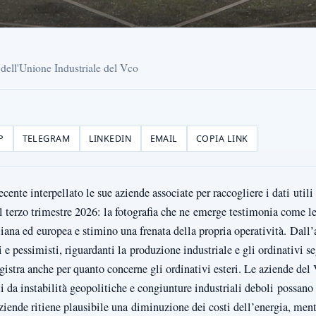
 dell'Unione Industriale del Vco
P
TELEGRAM
LINKEDIN
EMAIL
COPIA LINK
ente interpellato le sue aziende associate per raccogliere i dati utili 
l terzo trimestre 2026: la fotografia che ne emerge testimonia come le
liana ed europea e stimino una frenata della propria operatività. Dall’a
sti e pessimisti, riguardanti la produzione industriale e gli ordinativ
 registra anche per quanto concerne gli ordinativi esteri. Le aziende 
i da instabilità geopolitiche e congiunture industriali deboli possano a
ziende ritiene plausibile una diminuzione dei costi dell’energia, ment