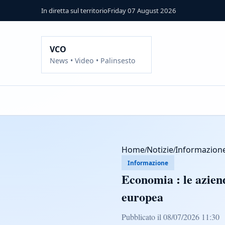
In diretta sul territorio
Friday 07 August 2026
VCO
News • Video • Palinsesto
Home
/
Notizie
/
Informazion
Informazione
Economia : le aziend
europea
Pubblicato il 08/07/2026 11:30