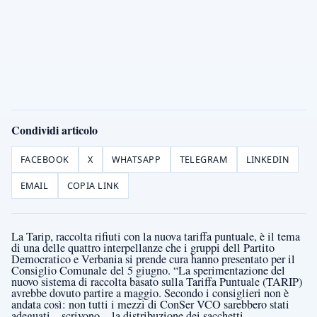
Condividi articolo
FACEBOOK
X
WHATSAPP
TELEGRAM
LINKEDIN
EMAIL
COPIA LINK
La Tarip, raccolta rifiuti con la nuova tariffa puntuale, è il tema
di una delle quattro interpellanze che i gruppi dell Partito
Democratico e Verbania si prende cura hanno presentato per il
Consiglio Comunale del 5 giugno. “La sperimentazione del
nuovo sistema di raccolta basato sulla Tariffa Puntuale (TARIP)
avrebbe dovuto partire a maggio. Secondo i consiglieri non è
andata così: non tutti i mezzi di ConSer VCO sarebbero stati
adeguati – scrivono -, la distribuzione dei sacchetti