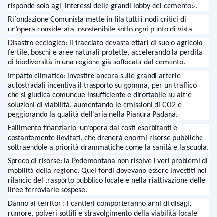
risponde solo agli interessi delle grandi lobby del cemento».
Rifondazione Comunista mette in fila tutti i nodi critici di
un’opera considerata insostenibile sotto ogni punto di vista.
Disastro ecologico: il tracciato devasta ettari di suolo agricolo
fertile, boschi e aree naturali protette, accelerando la perdita
di biodiversità in una regione già soffocata dal cemento.
Impatto climatico: investire ancora sulle grandi arterie
autostradali incentiva il trasporto su gomma, per un traffico
che si giudica comunque insufficiente e dirottabile su altre
soluzioni di viabilità, aumentando le emissioni di CO2 e
peggiorando la qualità dell'aria nella Pianura Padana.
Fallimento finanziario: un’opera dai costi esorbitanti e
costantemente lievitati, che drenerà enormi risorse pubbliche
sottraendole a priorità drammatiche come la sanità e la scuola.
Spreco di risorse: la Pedemontana non risolve i veri problemi di
mobilità della regione. Quei fondi dovevano essere investiti nel
rilancio del trasporto pubblico locale e nella riattivazione delle
linee ferroviarie sospese.
Danno ai territori: i cantieri comporteranno anni di disagi,
rumore, polveri sottili e stravolgimento della viabilità locale