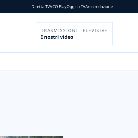
Diretta TV
VCO Play
Oggi in TV
Area redazione
TRASMISSIONI TELEVISIVE
I nostri video