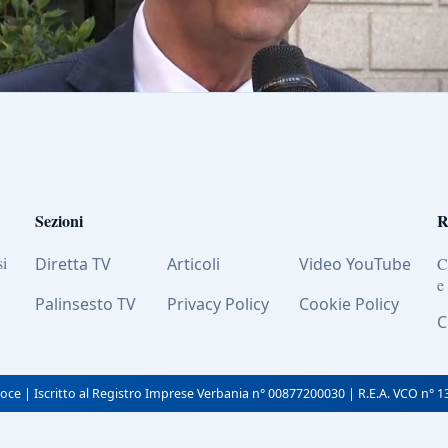
Sezioni
R
si
Diretta TV
Articoli
Video YouTube
C
e
Palinsesto TV
Privacy Policy
Cookie Policy
C
oce | Iscritto al Registro Imprese Verbania n° 00877200030 | R.E.A. VCO n° 