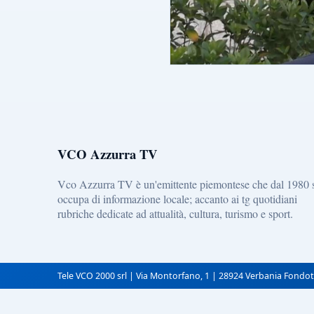
VCO Azzurra TV
Vco Azzurra TV è un'emittente piemontese che dal 1980 
occupa di informazione locale; accanto ai tg quotidiani
rubriche dedicate ad attualità, cultura, turismo e sport.
Tele VCO 2000 srl | Via Montorfano, 1 | 28924 Verbania Fondot