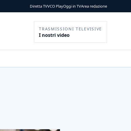
Diretta TV
VCO Play
Oggi in TV
Area redazione
TRASMISSIONI TELEVISIVE
I nostri video