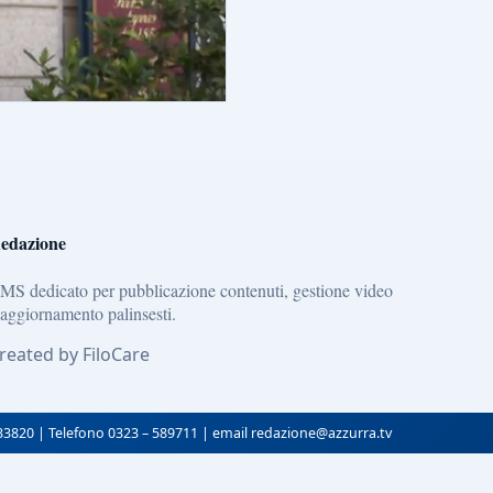
edazione
MS dedicato per pubblicazione contenuti, gestione video
 aggiornamento palinsesti.
reated by FiloCare
133820 | Telefono 0323 – 589711 | email redazione@azzurra.tv