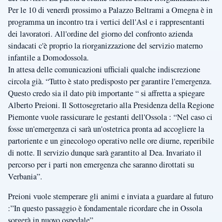
Per le 10 di venerdì prossimo a Palazzo Beltrami a Omegna è in
programma un incontro tra i vertici dell'Asl e i rappresentanti
dei lavoratori. All'ordine del giorno del confronto azienda
sindacati c'è proprio la riorganizzazione del servizio materno
infantile a Domodossola.
In attesa delle comunicazioni ufficiali qualche indiscrezione
circola già. “Tutto è stato predisposto per garantire l'emergenza.
Questo credo sia il dato più importante “ si affretta a spiegare
Alberto Preioni. Il Sottosegretario alla Presidenza della Regione
Piemonte vuole rassicurare le gestanti dell'Ossola : “Nel caso ci
fosse un'emergenza ci sarà un'ostetrica pronta ad accogliere la
partoriente e un ginecologo operativo nelle ore diurne, reperibile
di notte. Il servizio dunque sarà garantito al Dea. Invariato il
percorso per i parti non emergenza che saranno dirottati su
Verbania”.
Preioni vuole stemperare gli animi e inviata a guardare al futuro
:”In questo passaggio è fondamentale ricordare che in Ossola
sorgerà in nuovo ospedale”.