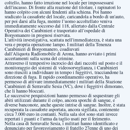
coltello, hanno fatto irruzione nel locale per impossessarsi
dell'incasso. Di fronte alla reazione del titolare, i rapinatori lo
hanno colpito con alcuni fendenti alla schiena. Poi hanno
sradicato la cassaforte del locale, caricandola a bordo di un'auto,
per poi darsi alla fuga, mentre l’uomo accoltellato veniva
immediatamente soccorso dal 118, allertato dalla Centrale
Operativa dei Carabinieri e trasportato all’ospedale di
Borgomanero in prognosi riservata.
L'attività investigativa, scattata nell'immediatezza, è stata una
vera e propria operazione
lampo. I militari della Tenenza
Carabinieri di Borgomanero, coadiuvati
dall'Aliquota
Radiomobile di Arona, hanno avviato i primi
accertamenti sulla scena del crimine.
Attraverso il tempestivo incrocio dei dati raccolti sul posto e il
monitoraggio dei sistemi di
videosorveglianza, i Carabinieri
sono riusciti a individuare in tempo i fuggitivi,
tracciandone la
direzione di fuga.
Il rapido coordinamento operativo, ha
permesso di attivare immediatamente i militari della
Stazione
Carabinieri di Serravalle Sesia (VC), dove i fuggitivi dimorano,
che li hanno bloccati.
Le successive perquisizioni hanno permesso di sequestrare gli
abiti utilizzati durante il colpo, ancora sporchi di sangue, e
diverse banconote, anche queste intrise di sangue. Inoltre, è stata
recuperata la cassaforte asportata, ancora sigillata, contenente
circa 7.000 euro in contanti. Nella sala slot sono stati invece
repertati i guanti e l'arma da taglio usati per il ferimento.
Nella casa di Serravalle Sesia, i militari hanno identificato e
denunciato per favoreggiamento il fratello 27enne di uno dei