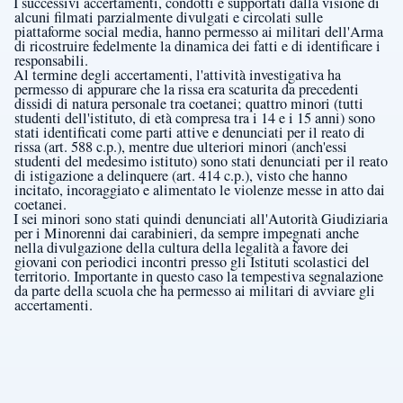
I successivi accertamenti, condotti e supportati dalla visione di
alcuni filmati parzialmente divulgati e circolati sulle
piattaforme social media, hanno permesso ai militari dell'Arma
di ricostruire fedelmente la dinamica dei fatti e di identificare i
responsabili.
Al termine degli accertamenti, l'attività investigativa ha
permesso di appurare che la rissa era scaturita da precedenti
dissidi di natura personale tra coetanei; quattro minori (tutti
studenti dell'istituto, di età compresa tra i 14 e i 15 anni) sono
stati identificati come parti attive e denunciati per il reato di
rissa (art. 588 c.p.), mentre due ulteriori minori (anch'essi
studenti del medesimo istituto) sono stati denunciati per il reato
di istigazione a delinquere (art. 414 c.p.), visto che hanno
incitato, incoraggiato e alimentato le violenze messe in atto dai
coetanei.
I sei minori sono stati quindi denunciati all'Autorità Giudiziaria
per i Minorenni dai carabinieri, da sempre impegnati anche
nella divulgazione della cultura della legalità a favore dei
giovani con periodici incontri presso gli Istituti scolastici del
territorio. Importante in questo caso la tempestiva segnalazione
da parte della scuola che ha permesso ai militari di avviare gli
accertamenti.