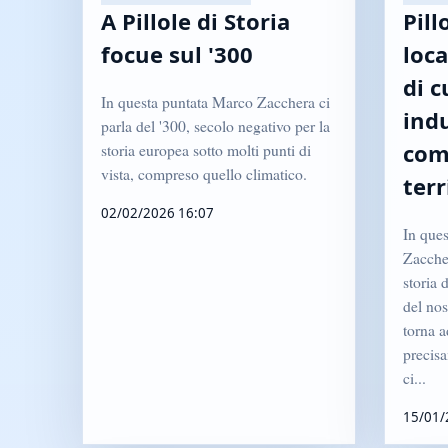
A Pillole di Storia
Pill
focue sul '300
loca
di c
In questa puntata Marco Zacchera ci
indu
parla del '300, secolo negativo per la
com
storia europea sotto molti punti di
vista, compreso quello climatico.
terr
02/02/2026 16:07
In que
Zaccher
storia 
del nos
torna a
precisa
ci...
15/01/