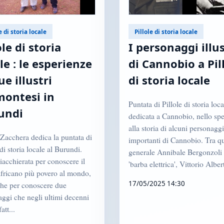
e di storia locale
Pillole di storia locale
ole di storia
I personaggi illus
le : le esperienze
di Cannobio a Pil
ue illustri
di storia locale
montesi in
Puntata di Pillole di storia loca
undi
dedicata a Cannobio, nello spe
alla storia di alcuni personaggi
Zacchera dedica la puntata di
importanti di Cannobio. Tra que
 di storia locale al Burundi.
generale Annibale Bergonzoli 
acchierata per conoscere il
'barba elettrica', Vittorio Albert
africano più povero al mondo,
17/05/2025 14:30
he per conoscere due
ggi che negli ultimi decenni
att...