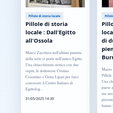
Pillole di storia locale
Pillol
Pillole di storia
Pill
locale : Dall'Egitto
loca
all'Ossola
di d
pie
Marco Zacchera nell'ultima puntata
Bur
della serie ci porta nell'antico Egitto.
Una chiacchierata storica con due
Marzo 
ospiti, le dottoresse Cristina
Pillole
Cosentino e Gerta Lipari per farci
Una chi
conoscere il Centro Italiano di
paese 
Egittolog...
ma anc
31/05/2025 14:30
persona
hanno f