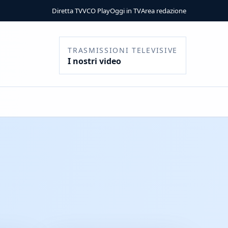
Diretta TV
VCO Play
Oggi in TV
Area redazione
TRASMISSIONI TELEVISIVE
I nostri video