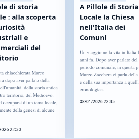
ole di storia
A Pillole di Storia
le : alla scoperta
Locale la Chiesa
uriosità
nell'Italia dei
striali e
Comuni
merciali del
Un viaggio nella vita in Italia
itorio
anni fa. Dopo aver parlato del
periodo comunale, in questa p
sta chiacchierata Marco
Marco Zacchera ci parla della
a dopo aver parlato della
e della sua importanza a quell'
dell'umanità, della storia antica
cronologica.
tro territorio, del Medioevo,
08/01/2026 22:35
d occuparsi di un tema locale,
mente della genesi di alcune
2026 22:30