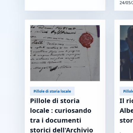
24/05/
Pillole di storia locale
Pillol
Pillole di storia
Il r
locale : curiosando
Albe
tra i documenti
stor
storici dell'Archivio